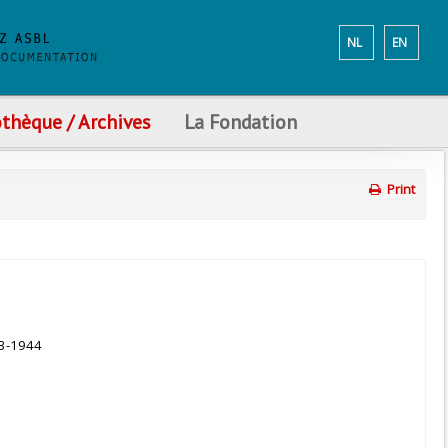
NL
EN
othèque / Archives
La Fondation
Print
43-1944