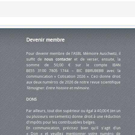
Devenir
membre
Pour devenir membre de l'ASBL Mémoire Auschwitz, il
suffit de
nous contacter
et de verser, ensuite, la
somme de 50,00 € sur le compte IBAN
BE55 3100 7805 1744 – BIC BBRUBEBB avec la
communication « Cotisation 2026 ». Ceci donne droit
aux deux numéros de 2026 de notre revue scientifique
Témoigner. Entre histoire et mémoire
.
DONS
Par ailleurs, tout don supérieur ou égal à 40,00 € (en un
ou plusieurs versements) donne droit à une réduction
d'impôts pour les contribuables belges.
En communication, précisez bien qu'il s'agit d'un
« Don » et veuillez mentionner votre numéro de