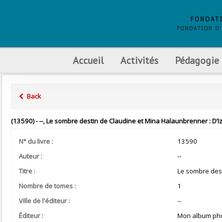
Accueil
Activités
Pédagogie
Back
(13590) - --, Le sombre destin de Claudine et Mina Halaunbrenner : D’I
N° du livre :
13590
Auteur :
--
Titre :
Le sombre dest
Nombre de tomes :
1
Ville de l'éditeur :
--
Éditeur :
Mon album ph