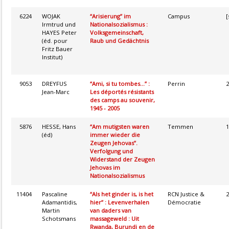
6224
WOJAK
“Arisierung” im
Campus
[
Irmtrud und
Nationalsozialismus :
HAYES Peter
Volksgemeinschaft,
(éd. pour
Raub und Gedächtnis
Fritz Bauer
Institut)
9053
DREYFUS
“Ami, si tu tombes...” :
Perrin
2
Jean-Marc
Les déportés résistants
des camps au souvenir,
1945 - 2005
5876
HESSE, Hans
“Am mutigsten waren
Temmen
1
(éd)
immer wieder die
Zeugen Jehovas”.
Verfolgung und
Widerstand der Zeugen
Jehovas im
Nationalsozialismus
11404
Pascaline
“Als het ginder is, is het
RCN Justice &
2
Adamantidis,
hier” : Levenverhalen
Démocratie
Martin
van daders van
Schotsmans
massageweld : Uit
Rwanda, Burundi en de