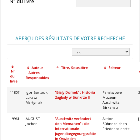
N° du livre
APERÇU DES RÉSULTATS DE VOTRE RECHERCHE
Auteur
Titre, Sous-titre
Éditeur
N°
Autres
du
Responsables
livre
11807
Igor Bartosik,
“Bialy Domek” : Historia
Panstwowe
2
Lukasz
Zaglady w Bunkrze II
Muzeum
Martyniak
Auschwitz-
Birkenau
9961
AUGUST
“Auschwitz verändert
Aktion
[
Jochen
den Menschen” : die
Sühnezeichen
Internationale
Friedensdienste
jugendbegegnungsstätte
in Oswiecim