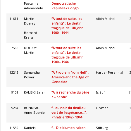
Pascaline
Democratische
Adamantidis
Republiek Congo
11611
Martin
“À tout de suite, les
Albin Michel
2
Doerry
enfants” : Le destin
tragique de Lilli Jahn
Bernard
1900 - 1944
Kreiss
7568
DOERRY
“A tout de suite les
Albin Michel
2
Martin
enfants” : Le destin
tragique de Lilli Jahn
1900 - 1944
12245
Samantha
“A Problem from Hell” :
Harper Perennial
2
Power
America and the Age of
Genocide
9101
KALISKI Sarah
“A la recherche du père
[s.éd.]
[
é - perdu”
5284
RONDEAU,
“...du noir du deuil au
Olympe
1
Anne-Sophie
vert de l’espérance...”.
Phratrie 1942 - 1944
11539
Daniela
“... Die blumen haben
Stiftung
2