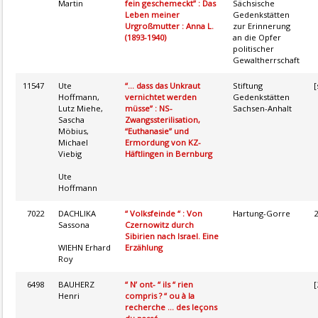
Martin
fein geschemeckt” : Das
Sächsische
Leben meiner
Gedenkstätten
Urgroßmutter : Anna L.
zur Erinnerung
(1893-1940)
an die Opfer
politischer
Gewaltherrschaft
11547
Ute
“... dass das Unkraut
Stiftung
[
Hoffmann,
vernichtet werden
Gedenkstätten
Lutz Miehe,
müsse” : NS-
Sachsen-Anhalt
Sascha
Zwangssterilisation,
Möbius,
“Euthanasie” und
Michael
Ermordung von KZ-
Viebig
Häftlingen in Bernburg
Ute
Hoffmann
7022
DACHLIKA
“ Volksfeinde “ : Von
Hartung-Gorre
2
Sassona
Czernowitz durch
Sibirien nach Israel. Eine
WIEHN Erhard
Erzählung
Roy
6498
BAUHERZ
“ N’ ont- “ ils “ rien
[
Henri
compris ? “ ou à la
recherche ... des leçons