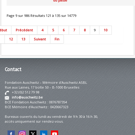
du passé
Page 9 sur 986 Résultats 121 à 135 sur 14779
ébut
Précédent
4
5
6
7
8
9
10
1
12
13
Suivant
Fin
Contact
Fondation Auschwitz – Mémoire d'Auschwitz ASBL
Rue aux Laines, 17 boîte 50 – B-1000 Bruxelles
+32 (0)2 512 79 98
info@auschwitz.be
BCE Fondation Auschwitz : 0876787354
BCE Mémoire d'Auschwitz : 0420667323
Bureaux ouverts du lundi au vendredi de 9 h 30 à 16 h 30,
accès uniquement sur rendez-vous.