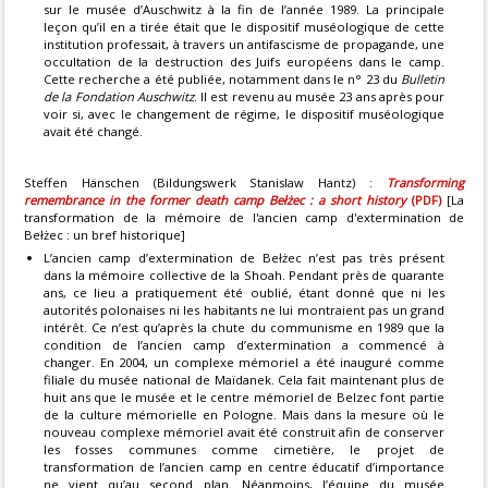
sur le musée d’Auschwitz à la fin de l’année 1989. La principale
leçon qu’il en a tirée était que le dispositif muséologique de cette
institution professait, à travers un antifascisme de propagande, une
occultation de la destruction des Juifs européens dans le camp.
Cette recherche a été publiée, notamment dans le n° 23 du
Bulletin
de la Fondation Auschwitz
. Il est revenu au musée 23 ans après pour
voir si, avec le changement de régime, le dispositif muséologique
avait été changé.
Steffen Hänschen (Bildungswerk Stanislaw Hantz) :
Transforming
remembrance in the former death camp Bełżec : a short history
(PDF)
[La
transformation de la mémoire de l'ancien camp d'extermination de
Bełżec : un bref historique]
L’ancien camp d’extermination de Bełżec n’est pas très présent
dans la mémoire collective de la Shoah. Pendant près de quarante
ans, ce lieu a pratiquement été oublié, étant donné que ni les
autorités polonaises ni les habitants ne lui montraient pas un grand
intérêt. Ce n’est qu’après la chute du communisme en 1989 que la
condition de l’ancien camp d’extermination a commencé à
changer. En 2004, un complexe mémoriel a été inauguré comme
filiale du musée national de Maïdanek. Cela fait maintenant plus de
huit ans que le musée et le centre mémoriel de Belzec font partie
de la culture mémorielle en Pologne. Mais dans la mesure où le
nouveau complexe mémoriel avait été construit afin de conserver
les fosses communes comme cimetière, le projet de
transformation de l’ancien camp en centre éducatif d’importance
ne vient qu’au second plan. Néanmoins, l’équipe du musée