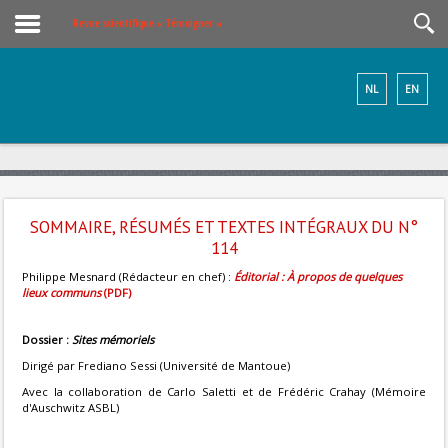
Revue scientifique « Témoigner »
NL
EN
SOMMAIRE, RÉSUMÉS ET TEXTES INTÉGRAUX DU N°
114
Philippe Mesnard (Rédacteur en chef) :
Éditorial : À propos de quelques
lieux communs
(PDF)
Dossier :
Sites mémoriels
Dirigé par Frediano Sessi (Université de Mantoue)
Avec la collaboration de Carlo Saletti et de Frédéric Crahay (Mémoire
d'Auschwitz ASBL)