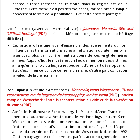
promeut l’enseignement de l‘histoire dans la région est de la
Pologne. Cette tâche n’est pas des moindres, car l’opinion publique
concernant le sort de la population juive reste encore partagée.
Ivo Pejakovic (Jasenovac Memorial site) :
Jasenovac Memorial Site and
“difficult heritage”
(PDF)
[Le site du Mémorial de Jasenovac et l' « héritage
difficile »]
Cet article offre une vue d’ensemble des évènements qui ont
influencé les transformations et les améliorations du site mémoriel
Jasenovac, plus particulièrement au cours de ces vingt dernières
années. Aujourd’hui, le musée est un lieu de mémoire des victimes,
ainsi qu’un endroit où les jeunes peuvent d’une part développer un
état d’esprit en ce qui concerne le crime, et d’autre part concevoir
la valeur de la vie humaine.
Roel Hijink (Université d'Amsterdam) :
Voormalig kamp Westerbork : Tussen
reconstructie van de leegte en de herschepping van het kamp
(PDF)
[
L'ancien
camp de Westerbork : Entre la reconstruction du vide et de la re-création
du camp (PDF)
]
Après le Hollandsche Schouwburg, la Maison d’Anne Frank et le
mémorial Auschwitz à Amsterdam, le Herinneringscentrum Kamp
Westerbork est le site de commémoration de la persécution et de
l’extermination des Juifs le plus important des Pays-Bas. L’aspect
actuel du terrain de l’ancien camp de Westerbork date de 1992.
C’est un paysage de collines vertes parfois accompagnées de blocs