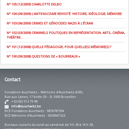
N° 105 (12/2009) CHARLOTTE DELBO
N° 104 (09/2009) L'ANTIFASCISME REVISITÉ. HISTOIRE, IDÉOLOGIE, MÉMOIRE
N° 103 (06/2009) CRIMES ET GÉNOCIDES NAZIS À L'ÉCRAN
N° 102 (03/2009) CRIMINELS POLITIQUES EN REPRÉSENTATION. ARTS, CINÉMA,
THÉÂTRE...
N° 101 (12/2008) QUELLE PÉDAGOGIE, POUR QUELLE(S) MÉMOIRE(S) ?
N° 100 (09/2008) QUESTIONS DE « BOURREAUX »
Contact
Fondation Auschwitz – Mémoire d'Auschwitz ASBL
Rue aux Laines, 17 boîte 50 – B-1000 Bruxelles
+32 (0)2 512 79 98
info@auschwitz.be
BCE Fondation Auschwitz : 0876787354
BCE Mémoire d'Auschwitz : 0420667323
Bureaux ouverts du lundi au vendredi de 9 h 30 à 16 h 30,