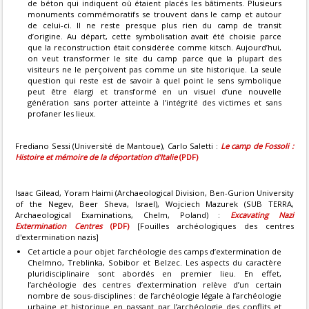
de béton qui indiquent où étaient placés les bâtiments. Plusieurs
monuments commémoratifs se trouvent dans le camp et autour
de celui-ci. Il ne reste presque plus rien du camp de transit
d’origine. Au départ, cette symbolisation avait été choisie parce
que la reconstruction était considérée comme kitsch. Aujourd’hui,
on veut transformer le site du camp parce que la plupart des
visiteurs ne le perçoivent pas comme un site historique. La seule
question qui reste est de savoir à quel point le sens symbolique
peut être élargi et transformé en un visuel d’une nouvelle
génération sans porter atteinte à l’intégrité des victimes et sans
profaner les lieux.
Frediano Sessi (Université de Mantoue), Carlo Saletti :
Le camp de Fossoli :
Histoire et mémoire de la déportation d’Italie
(PDF)
Isaac Gilead, Yoram Haimi (Archaeological Division, Ben-Gurion University
of the Negev, Beer Sheva, Israel), Wojciech Mazurek (SUB TERRA,
Archaeological Examinations, Chelm, Poland) :
Excavating Nazi
Extermination Centres
(PDF)
[Fouilles archéologiques des centres
d'extermination nazis]
Cet article a pour objet l’archéologie des camps d’extermination de
Chelmno, Treblinka, Sobibor et Belzec. Les aspects du caractère
pluridisciplinaire sont abordés en premier lieu. En effet,
l’archéologie des centres d’extermination relève d’un certain
nombre de sous-disciplines : de l’archéologie légale à l’archéologie
urbaine et historique en passant par l’archéologie des conflits et