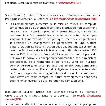
Frediano Sessi (Université de Mantoue) :
Présentation
(PDF)
Sonia Combe (Institut des Sciences sociales du Politique – Université de
Paris Ouest Nanterre-La Défense) :
Le site mémoriel de Buchenwald
(PDF)
Les remaniements successifs de la mise en musée du camp de
concentration de Buchenwald sont une illustration non seulement
de ce constant « work in progress » qu’est l’histoire, mais de ses
revirements. À Buchenwald, les remaniements ne témoignent pas
seulement d’une évolution des pratiques mémorielles publiques.
Ils attestent un changement de perspective et une rupture
d’interprétation. La déconstruction des politiques muséales dont le
camp de Buchenwald a fait l’objet au tout début des années 1950,
puis en 1958, lorsque le mémorial fut inauguré, et enfin à partir de
1990 avec la nouvelle conception recommandée par le ministère
des sciences, de la recherche et de l’art du Land de Thuringe,
permet de souligner la temporalité des enjeux dont demeurent
porteurs de tels sites. Elle conduit également à une lecture des
différents usages du passé, générateurs de conflits de mémoire
dont devraient tenir compte les futurs remaniements annoncés
e
pour le 70
anniversaire de la libération du camp, en 2015.
Jean-Charles Szurek (Institut des Sciences sociales du Politique –
Université de Paris Ouest Nanterre-La Défense) :
Le musée d’Auschwitz
revisité
(PDF)
L’auteur a effectué une recherche sociologico-anthropologique