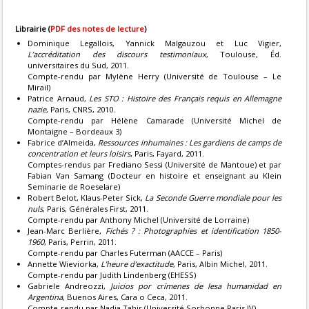
Librairie (
PDF des notes de lecture
)
Dominique Legallois, Yannick Malgauzou et Luc Vigier,
L’accréditation des discours testimoniaux
, Toulouse, Éd.
universitaires du Sud, 2011.
Compte-rendu par Mylène Herry (Université de Toulouse – Le
Mirail)
Patrice Arnaud,
Les STO : Histoire des Français requis en Allemagne
nazie
, Paris, CNRS, 2010.
Compte-rendu par Hélène Camarade (Université Michel de
Montaigne – Bordeaux 3)
Fabrice d’Almeida,
Ressources inhumaines : Les gardiens de camps de
concentration et leurs loisirs
, Paris, Fayard, 2011.
Comptes-rendus par Frediano Sessi (Université de Mantoue) et par
Fabian Van Samang (Docteur en histoire et enseignant au Klein
Seminarie de Roeselare)
Robert Belot, Klaus-Peter Sick,
La Seconde Guerre mondiale pour les
nuls
, Paris, Générales First, 2011.
Compte-rendu par Anthony Michel (Université de Lorraine)
Jean-Marc Berlière,
Fichés ? : Photographies et identification 1850-
1960
, Paris, Perrin, 2011.
Compte-rendu par Charles Futerman (AACCE – Paris)
Annette Wieviorka,
L’heure d’exactitude
, Paris, Albin Michel, 2011.
Compte-rendu par Judith Lindenberg (EHESS)
Gabriele Andreozzi,
Juicios por crímenes de lesa humanidad en
Argentina
, Buenos Aires, Cara o Ceca, 2011.
Compte-rendu par Nadia Tahir (Université Sorbonne Paris IV)