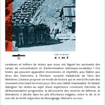
centaines et milliers de textes que nous ont légués les survivants des
camps de concentration et d’extermination nationaux-socialistes ? Ces
textes qui peuvent apparaître monotones et répétitifs, peu fiables aux
dires des historiens, à l’écriture souvent maladroite de l’avis des
littéraires. L’auteur propose un mode de lecture qui se met à l’écoute des
revenants cherchant les mots pour dire une réalité insaisissable. En faisant
dialoguer les textes au sujet d’une expérience commune (l’arrivée, la
déshumanisation progressive, la découverte des ressorts de défense, la
libération), il décèle dans les plis d’écritures inégales, entre le dit et le
non-dit, la vérité subjective du témoignage, littéraire ou non.