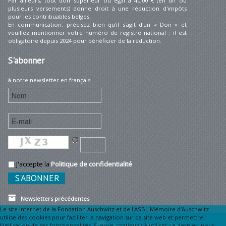
Par ailleurs, tout don supérieur ou égal à 40,00 € (en un ou
plusieurs versements) donne droit à une réduction d'impôts
pour les contribuables belges.
En communication, précisez bien qu'il s'agit d'un « Don » et
veuillez mentionner votre numéro de registre national ; il est
obligatoire depuis 2024 pour bénéficier de la réduction.
S'abonner
à notre newsletter en français
J'accepte la
Politique de confidentialité
Newsletters précédentes
Le site Internet de la Fondation Auschwitz et de l'ASBL Mémoire d’Auschwitz
utilise des cookies pour faciliter la navigation sur ce site web et permettre
l’utilisation de ses fonctionnalités. Si vous continuez à utiliser ce dernier, nous
© 2026 Fondation Auschwitz
Plan du site
Mentions légales •