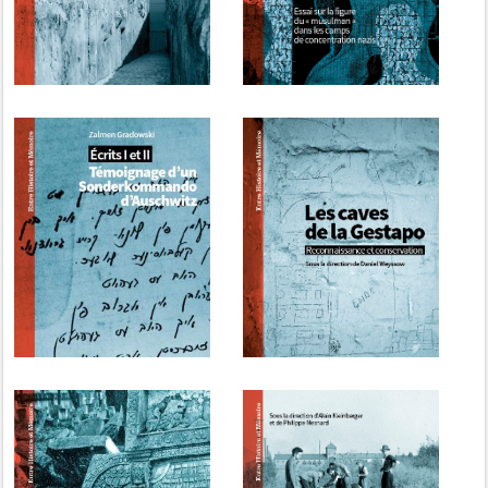
Chelmno, Belzec,
Sobibór, Treblinka...
Zalmen Gradowski,
Daniel Weyssow (dir.),
Écrits I et II.
Les caves de la
Témoignage d’un
Gestapo.
Sonderkommando
Reconnaissance et
d’Auschwitz
conservation
Anny Dayan Rosenman,
Alain Kleinberger,
Fransiska Louwagie
Philippe Mesnard