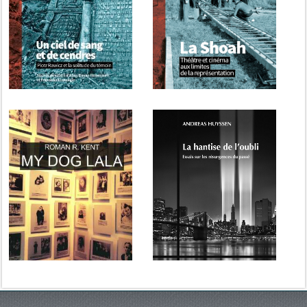
(dir.), Un ciel de sang et
(dir.), La Shoah.
de cendres. Piotr
Théâtre et cinéma aux
Rawicz et la solitude du
limites de la
témoin...
représentation
Roman R. Kent, My Dog
Andreas Huyssen, La
Lala. La touchante
hantise de l’oubli. Essais
histoire vraie d'un jeune
sur les résurgences du
garçon et de son chien
passé
durant l'Holocauste