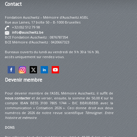
Contact
Fondation Auschwitz – Mémoire d'Auschwitz ASBL
Rue aux Laines, 17 boîte 50 – B-1000 Bruxelles
+32 (0)2 512 79 98
info@auschwitz.be
BCE Fondation Auschwitz : 0876787354
BCE Mémoire d'Auschwitz : 0420667323
Bureaux ouverts du lundi au vendredi de 9 h 30 à 16 h 30,
accès uniquement sur rendez-vous.
Devenir
membre
Pour devenir membre de l'ASBL Mémoire Auschwitz, il suffit de
nous contacter
et de verser, ensuite, la somme de 50,00 € sur le
compte IBAN BE55 3100 7805 1744 – BIC BBRUBEBB avec la
communication « Cotisation 2026 ». Ceci donne droit aux deux
numéros de 2026 de notre revue scientifique
Témoigner. Entre
histoire et mémoire
.
DONS