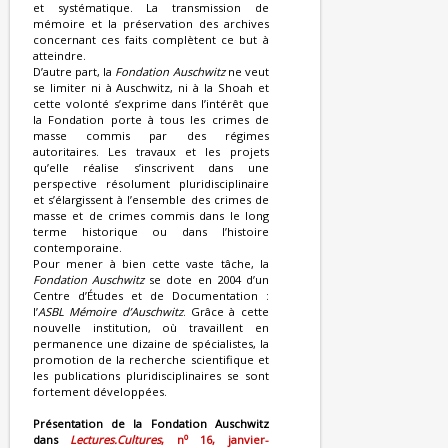
et systématique. La transmission de
mémoire et la préservation des archives
concernant ces faits complètent ce but à
atteindre.
D’autre part, la
Fondation Auschwitz
ne veut
se limiter ni à Auschwitz, ni à la Shoah et
cette volonté s’exprime dans l’intérêt que
la Fondation porte à tous les crimes de
masse commis par des régimes
autoritaires. Les travaux et les projets
qu’elle réalise s’inscrivent dans une
perspective résolument pluridisciplinaire
et s’élargissent à l’ensemble des crimes de
masse et de crimes commis dans le long
terme historique ou dans l’histoire
contemporaine.
Pour mener à bien cette vaste tâche, la
Fondation Auschwitz
se dote en 2004 d’un
Centre d’Études et de Documentation :
l’
ASBL Mémoire d’Auschwitz
. Grâce à cette
nouvelle institution, où travaillent en
permanence une dizaine de spécialistes, la
promotion de la recherche scientifique et
les publications pluridisciplinaires se sont
fortement développées.
Présentation de la Fondation Auschwitz
o
dans
Lectures.Cultures
, n
16, janvier-