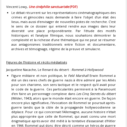
Vincent Lowy,
Une cinéphilie sanctuarisée
(PDF)
Le débat récurrent sur les représentations cinématographiques des
crimes et génocides nazis demande à faire l’objet d’un état des
lieux, mais aussi d'envisager de nouvelles pistes de recherche. C’est
le sens de ce dossier qui entend rendre aux images dans leur
diversité une place prépondérante. Par l’étude des motifs
historiques et l’analyse filmique, nous souhaitons démontrer la
complexité et la richesse d’une thématique qui ne peut se résumer
aux antagonismes traditionnels entre fiction et documentaire,
archives et témoignage, régime de la preuve et simulacre.
Figures de l’histoire et récits médiatisés
Jacqueline Nacache, Le Renard du désert :
Rommel à Hollywood
Figure militaire et non politique, le
Feld Marshall
Erwin Rommel a
été un des rares chefs de guerre nazis à être admiré par les Alliés
pour son charisme, son sens tactique et le respect qu’il avait pour
le code de la guerre. Ces particularités permirent à la Paramount
d’en faire un personnage complexe dans
Les Cinq Secrets du désert
(Wilder, 1943), alors que le monde était encore en guerre. De façon
encore plus significative, l’évocation de Rommel se poursuit après-
guerre tandis que la cible de la propagande hollywoodienne se
déplace. Pour ce qui concernait l’Allemagne, aucune histoire n’était
plus appropriée que celle de Rommel, qui avait connu une mort
énigmatique après avoir été mêlé à la tentative d’assassinat d'Hitler
en 1944. Rommel put donc être décrit comme un héros de guerre