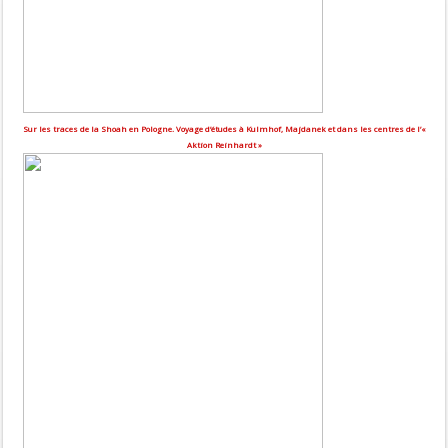
Sur les traces de la Shoah en Pologne. Voyage d’études à Kulmhof, Majdanek et dans les centres de l’«
Aktion Reinhardt »