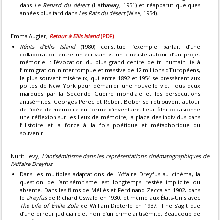
dans
Le Renard du désert
(Hathaway, 1951) et réapparut quelques
années plus tard dans
Les Rats du désert
(Wise, 1954).
Emma Augier,
Retour à Ellis Island
(PDF)
Récits d’Ellis Island
(1980) constitue l’exemple parfait d’une
collaboration entre un écrivain et un cinéaste autour d’un projet
mémoriel : l’évocation du plus grand centre de tri humain lié à
l’immigration ininterrompue et massive de 12 millions d’Européens,
le plus souvent miséreux, qui entre 1892 et 1954 se pressèrent aux
portes de New York pour démarrer une nouvelle vie. Tous deux
marqués par la Seconde Guerre mondiale et les persécutions
antisémites, Georges Perec et Robert Bober se retrouvent autour
de l’idée de mémoire en forme d’inventaire. Leur film occasionne
une réflexion sur les lieux de mémoire, la place des individus dans
l’Histoire et la force à la fois poétique et métaphorique du
souvenir.
Nurit Levy,
L’antisémitisme dans les représentations cinématographiques de
l’Affaire Dreyfus
Dans les multiples adaptations de l’Affaire Dreyfus au cinéma, la
question de l’antisémitisme est longtemps restée implicite ou
absente. Dans les films de Méliès et Ferdinand Zecca en 1902, dans
le
Dreyfus
de Richard Oswald en 1930, et même aux États-Unis avec
The Life of Émile Zola
de William Dieterle en 1937, il ne s’agit que
d’une erreur judiciaire et non d’un crime antisémite. Beaucoup de