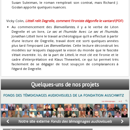
Susan Suleiman, le roman remplirait son contrat, mais Richard J.
Goslan apporte quelques nuances.
Vicky Colin,
Littell relit Degrelle, comment l’ironiste dégonfle le vantard
(PDF)
Au commencement des
Bienveillantes
, il y a le verbe de Léon
Degrelle et un livre,
Le sec et l’humide
. Avec
Le sec et l’humide
,
Jonathan Littell livre le travail archéologique qu’il a effectué à partir
d’une lecture de Degrelle, travail dont est sorti quelques années
plus tard l’imposant
Les Bienveillantes
. Cette lecture déconstruit les
modèles sur lesquels s’appuyait la vision du monde que le fasciste
s’était inventée. Ici, de la part de Littell, le mot clé est l’ironie et le
cadre d’interprétation est Klaus Theweleit, ce qui lui permet très
facilement de se dégager de tout soupçon de complaisances à
l’égard de Degrelle.
Quelques-uns
de nos projets
Notre site externe
Fonds des témoignages audiovisuels