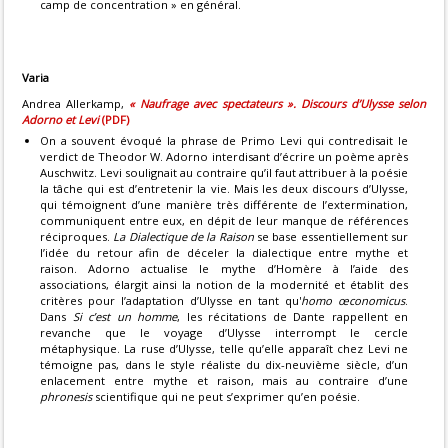
camp de concentration » en général.
Varia
Andrea Allerkamp,
« Naufrage avec spectateurs ». Discours d’Ulysse selon
Adorno et Levi
(PDF)
On a souvent évoqué la phrase de Primo Levi qui contredisait le
verdict de Theodor W. Adorno interdisant d’écrire un poème après
Auschwitz. Levi soulignait au contraire qu’il faut attribuer à la poésie
la tâche qui est d’entretenir la vie. Mais les deux discours d’Ulysse,
qui témoignent d’une manière très différente de l’extermination,
communiquent entre eux, en dépit de leur manque de références
réciproques.
La Dialectique de la Raison
se base essentiellement sur
l’idée du retour afin de déceler la dialectique entre mythe et
raison. Adorno actualise le mythe d’Homère à l’aide des
associations, élargit ainsi la notion de la modernité et établit des
critères pour l’adaptation d’Ulysse en tant qu'
homo œconomicus
.
Dans
Si c’est un homme
, les récitations de Dante rappellent en
revanche que le voyage d’Ulysse interrompt le cercle
métaphysique. La ruse d’Ulysse, telle qu’elle apparaît chez Levi ne
témoigne pas, dans le style réaliste du dix-neuvième siècle, d’un
enlacement entre mythe et raison, mais au contraire d’une
phronesis
scientifique qui ne peut s’exprimer qu’en poésie.