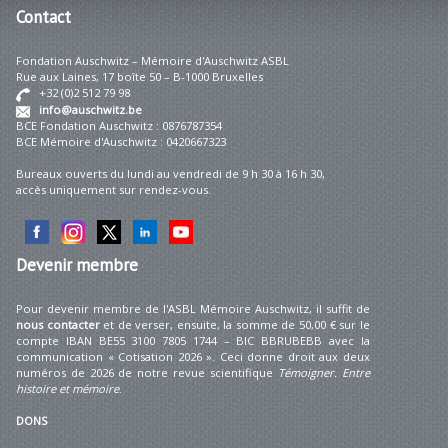
Contact
Fondation Auschwitz – Mémoire d'Auschwitz ASBL
Rue aux Laines, 17 boîte 50 – B-1000 Bruxelles
+32 (0)2 512 79 98
info@auschwitz.be
BCE Fondation Auschwitz : 0876787354
BCE Mémoire d'Auschwitz : 0420667323
Bureaux ouverts du lundi au vendredi de 9 h 30 à 16 h 30,
accès uniquement sur rendez-vous.
Devenir
membre
Pour devenir membre de l'ASBL Mémoire Auschwitz, il suffit de
nous contacter
et de verser, ensuite, la somme de 50,00 € sur le
compte IBAN BE55 3100 7805 1744 – BIC BBRUBEBB avec la
communication « Cotisation 2026 ». Ceci donne droit aux deux
numéros de 2026 de notre revue scientifique
Témoigner. Entre
histoire et mémoire
.
DONS