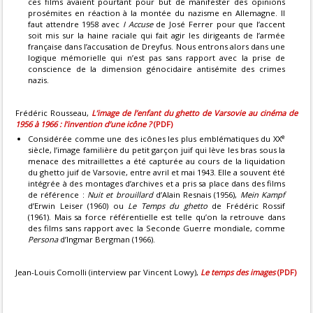
ces films avaient pourtant pour but de manifester des opinions
prosémites en réaction à la montée du nazisme en Allemagne. Il
faut attendre 1958 avec
I Accuse
de José Ferrer pour que l’accent
soit mis sur la haine raciale qui fait agir les dirigeants de l’armée
française dans l’accusation de Dreyfus. Nous entrons alors dans une
logique mémorielle qui n’est pas sans rapport avec la prise de
conscience de la dimension génocidaire antisémite des crimes
nazis.
Frédéric Rousseau,
L’image de l’enfant du ghetto de Varsovie au cinéma de
1956 à 1966 : l’invention d’une icône ?
(PDF)
e
Considérée comme une des icônes les plus emblématiques du XX
siècle, l’image familière du petit garçon juif qui lève les bras sous la
menace des mitraillettes a été capturée au cours de la liquidation
du ghetto juif de Varsovie, entre avril et mai 1943. Elle a souvent été
intégrée à des montages d’archives et a pris sa place dans des films
de référence :
Nuit et brouillard
d’Alain Resnais (1956),
Mein Kampf
d’Erwin Leiser (1960) ou
Le Temps du ghetto
de Frédéric Rossif
(1961). Mais sa force référentielle est telle qu’on la retrouve dans
des films sans rapport avec la Seconde Guerre mondiale, comme
Persona
d’Ingmar Bergman (1966).
Jean-Louis Comolli (interview par Vincent Lowy),
Le temps des images
(PDF)