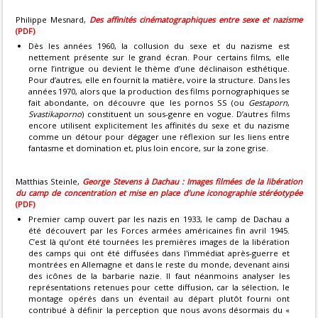
Philippe Mesnard,
Des affinités cinématographiques entre sexe et nazisme
(PDF)
Dès les années 1960, la collusion du sexe et du nazisme est
nettement présente sur le grand écran. Pour certains films, elle
orne l’intrigue ou devient le thème d’une déclinaison esthétique.
Pour d’autres, elle en fournit la matière, voire la structure. Dans les
années 1970, alors que la production des films pornographiques se
fait abondante, on découvre que les pornos SS (ou
Gestaporn
,
Svastikaporno
) constituent un sous-genre en vogue. D’autres films
encore utilisent explicitement les affinités du sexe et du nazisme
comme un détour pour dégager une réflexion sur les liens entre
fantasme et domination et, plus loin encore, sur la zone grise.
Matthias Steinle,
George Stevens à Dachau : Images filmées de la libération
du camp de concentration
et mise en place d’une iconographie stéréotypée
(PDF)
Premier camp ouvert par les nazis en 1933, le camp de Dachau a
été découvert par les Forces armées américaines fin avril 1945.
C’est là qu’ont été tournées les premières images de la libération
des camps qui ont été diffusées dans l'immédiat après-guerre et
montrées en Allemagne et dans le reste du monde, devenant ainsi
des icônes de la barbarie nazie. Il faut néanmoins analyser les
représentations retenues pour cette diffusion, car la sélection, le
montage opérés dans un éventail au départ plutôt fourni ont
contribué à définir la perception que nous avons désormais du «