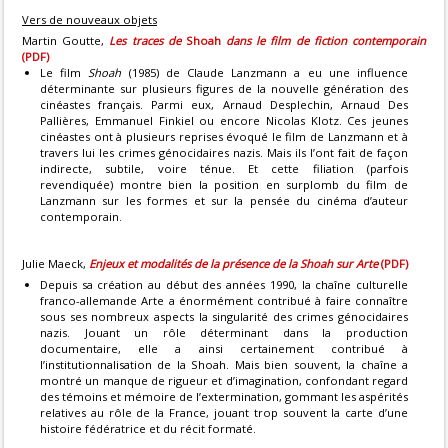
Vers de nouveaux objets
Martin Goutte,
Les traces de
Shoah
dans le film de fiction contemporain
(PDF)
Le film
Shoah
(1985) de Claude Lanzmann a eu une influence
déterminante sur plusieurs figures de la nouvelle génération des
cinéastes français. Parmi eux, Arnaud Desplechin, Arnaud Des
Pallières, Emmanuel Finkiel ou encore Nicolas Klotz. Ces jeunes
cinéastes ont à plusieurs reprises évoqué le film de Lanzmann et à
travers lui les crimes génocidaires nazis. Mais ils l’ont fait de façon
indirecte, subtile, voire ténue. Et cette filiation (parfois
revendiquée) montre bien la position en surplomb du film de
Lanzmann sur les formes et sur la pensée du cinéma d’auteur
contemporain.
Julie Maeck,
Enjeux et modalités de la présence de la Shoah sur Arte
(PDF)
Depuis sa création au début des années 1990, la chaîne culturelle
franco-allemande Arte a énormément contribué à faire connaître
sous ses nombreux aspects la singularité des crimes génocidaires
nazis. Jouant un rôle déterminant dans la production
documentaire, elle a ainsi certainement contribué à
l’institutionnalisation de la Shoah. Mais bien souvent, la chaîne a
montré un manque de rigueur et d’imagination, confondant regard
des témoins et mémoire de l’extermination, gommant les aspérités
relatives au rôle de la France, jouant trop souvent la carte d’une
histoire fédératrice et du récit formaté.