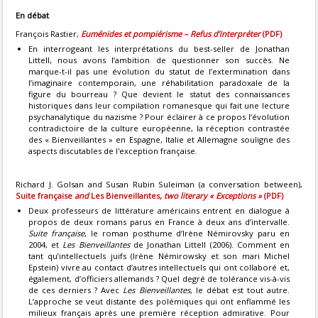
En débat
François Rastier,
Euménides et pompiérisme – Refus d’interpréter
(PDF)
En interrogeant les interprétations du best-seller de Jonathan
Littell, nous avons l’ambition de questionner son succès. Ne
marque-t-il pas une évolution du statut de l’extermination dans
l’imaginaire contemporain, une réhabilitation paradoxale de la
figure du bourreau ? Que devient le statut des connaissances
historiques dans leur compilation romanesque qui fait une lecture
psychanalytique du nazisme ? Pour éclairer à ce propos l’évolution
contradictoire de la culture européenne, la réception contrastée
des « Bienveillantes » en Espagne, Italie et Allemagne souligne des
aspects discutables de l'exception française.
Richard J. Golsan and Susan Rubin Suleiman (a conversation between),
Suite française
and
Les Bienveillantes
, two literary « Exceptions »
(PDF)
Deux professeurs de littérature américains entrent en dialogue à
propos de deux romans parus en France à deux ans d’intervalle.
Suite française
, le roman posthume d’Irène Némirovsky paru en
2004, et
Les Bienveillantes
de Jonathan Littell (2006). Comment en
tant qu’intellectuels juifs (Irène Némirowsky et son mari Michel
Epstein) vivre au contact d’autres intellectuels qui ont collaboré et,
également, d’officiers allemands ? Quel degré de tolérance vis-à-vis
de ces derniers ? Avec
Les Bienveillantes
, le débat est tout autre.
L’approche se veut distante des polémiques qui ont enflammé les
milieux français après une première réception admirative. Pour